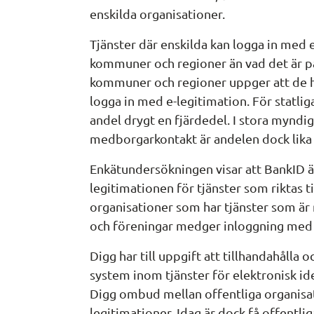
enskilda organisationer.
Tjänster där enskilda kan logga in med e
kommuner och regioner än vad det är på 
kommuner och regioner uppger att de har
logga in med e-legitimation. För statli
andel drygt en fjärdedel. I stora mynd
medborgarkontakt är andelen dock lika
Enkätundersökningen visar att BankID är
legitimationen för tjänster som riktas ti
organisationer som har tjänster som är r
och föreningar medger inloggning med
Digg har till uppgift att tillhandahålla o
system inom tjänster för elektronisk id
Digg ombud mellan offentliga organisat
legitimationer. Idag är dock få offentliga