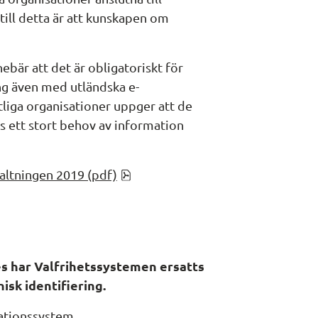
 till detta är att kunskapen om 
är att det är obligatoriskt för 
ning även med utländska e-
tliga organisationer uppger att de 
s ett stort behov av information 
pdf, 793 kB.
valtningen 2019 (pdf)
s har Valfrihetssystemen ersatts 
isk identifiering.
ationssystem