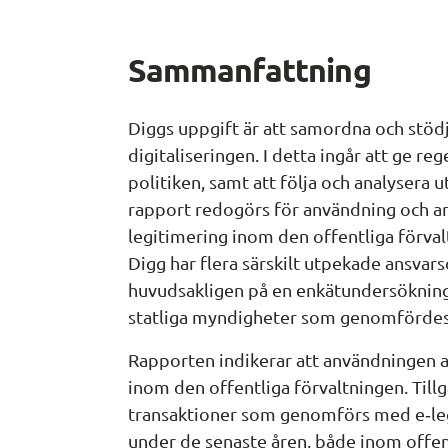
Sammanfattning
Diggs uppgift är att samordna och stö
digitaliseringen. I detta ingår att ge re
politiken, samt att följa och analysera 
rapport redogörs för användning och ans
legitimering inom den offentliga förvalt
Digg har flera särskilt utpekade ansvar
huvudsakligen på en enkätundersökning 
statliga myndigheter som genomfördes
Rapporten indikerar att användningen av
inom den offentliga förvaltningen. Tillgä
transaktioner som genomförs med e‑legi
under de senaste åren, både inom offent