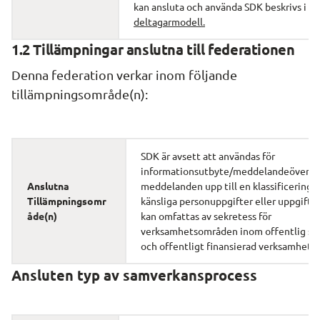
kan ansluta och använda SDK beskrivs i 
SD
deltagarmodell.
1.2 Tillämpningar anslutna till federationen
Denna federation verkar inom följande 
tillämpningsområde(n):
SDK är avsett att användas för 
informationsutbyte/meddelandeöverföri
Anslutna 
meddelanden upp till en klassificering s
Tillämpningsomr
känsliga personuppgifter eller uppgifter
åde(n)
kan omfattas av sekretess för 
verksamhetsområden inom offentlig sek
och offentligt finansierad verksamhet.
Ansluten typ av samverkansprocess