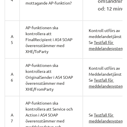
omsändning
mottagande AP-funktion?
od: 12 minut
AP-funktionen ska 
Kontroll utförs av 
kontrollera att 
A
meddelandetjänst
FinalRecipient i AS4 SOAP 
5
Se 
Testfall för 
överensstämmer med 
meddelandesystem
XHE/ToParty
AP-funktionen ska 
Kontroll utförs av 
kontrollera att 
A
Meddelandetjänst
OriginalSender i AS4 SOAP 
6
Se 
Testfall för 
överensstämmer med 
meddelandesystem
XHE/FromParty
AP-funktionen ska 
kontrollera att Service och 
A
Action i AS4 SOAP 
Se 
Testfall för 
7
överensstämmer med 
meddelandesystem
meddelandetyp och 