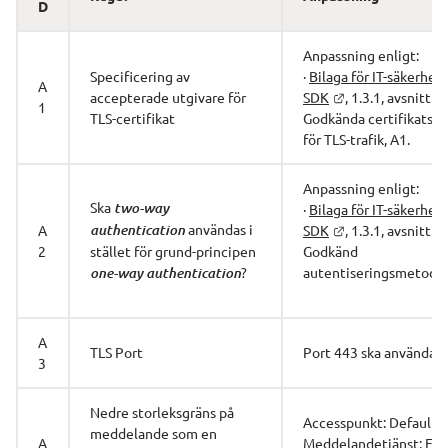
D
Anpassning enligt:
Specificering av 
· 
Bilaga för IT-säkerhet 
A
accepterade utgivare för 
SDK
, 1.3.1, avsnitt 2.
1
TLS-certifikat
Godkända certifikatsut
för TLS-trafik, A1.
Anpassning enligt:
Ska 
two-way 
· 
Bilaga för IT-säkerhet 
 användas i 
A
authentication
SDK
, 1.3.1, avsnitt 2.
2
stället för grund-principen 
Godkänd 
?
autentiseringsmetod, 
one-way authentication
A
TLS Port
Port 443 ska användas
3
Nedre storleksgräns på 
Accesspunkt: Default 
meddelande som en 
A
Meddelandetjänst: Ett 