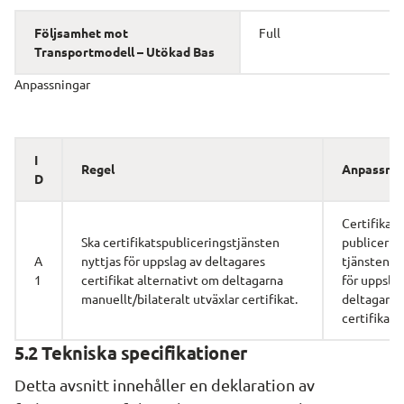
Följsamhet mot 
Full
Transportmodell – Utökad Bas
Anpassningar
I
Regel
Anpassnin
D
Certifikats
Ska certifikats­publicerings­tjänsten 
publicerin
A
nyttjas för uppslag av deltagares 
tjänsten ny
1
certifikat alternativt om deltagarna 
för uppslag
manuellt/bilateralt utväxlar certifikat.
deltagares 
certifikat
5.2 Tekniska specifikationer
Detta avsnitt innehåller en deklaration av 