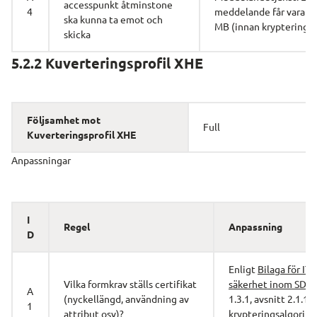
accesspunkt åtminstone 
4
meddelande får vara ma
ska kunna ta emot och 
MB (innan kryptering)
skicka
5.2.2 Kuverteringsprofil XHE
Följsamhet mot 
Full
Kuverteringsprofil XHE
Anpassningar
I
Regel
Anpassning
D
Enligt 
Bilaga för IT-
Vilka formkrav ställs certifikat 
säkerhet inom SDK
A
(nyckellängd, användning av 
1.3.1, avsnitt 2.1.1 K
1
attribut osv)?
krypteringsalgoritm