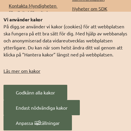
Kontakta Myndigheten 
Nyheter om SDK
för digital förvaltning, 
Driftinformation
Vi använder kakor
Digg
På digg.se använder vi kakor (cookies) för att webbplatsen
Releaseinformation
Kontakt för support, 
ska fungera på ett bra sätt för dig. Med hjälp av webbanalys
Behandling av
incident- och felhantering
och anonymiserad data vidareutvecklas webbplatsen
personuppgifter (digg.se)
ytterligare. Du kan när som helst ändra ditt val genom att
klicka på ”Hantera kakor” längst ned på webbplatsen.
Om sdk.digg.se
Läs mer om kakor
Om kakor
Om webbplatsen
Webbplatskarta
Godkänn alla kakor
Tillgänglighetsredogörels
Endast nödvändiga kakor
e
Hantera kakor
Anpassa inställningar