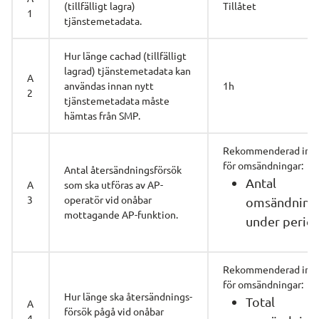
(tillfälligt lagra) 
Tillåtet
1
tjänstemetadata.
Hur länge cachad (tillfälligt 
lagrad) tjänstemetadata kan 
A
användas innan nytt 
1h
2
tjänstemetadata måste 
hämtas från SMP.
Rekommenderad instä
för omsändningar:
Antal återsändnings­försök 
Antal 
A
som ska utföras av AP-
3
operatör vid onåbar 
omsändninga
mottagande AP-funktion.
under period
Rekommenderad instä
för omsändningar:
Hur länge ska återsändnings­
Total 
A
försök pågå vid onåbar 
4