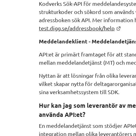
Kodverks Sök-API för meddelandesystem
strukturkoder och sökord som används v
adressboken sök API. Mer information hi
Länk t
test.digg.se/addressbook/help
Meddelandeklient - Meddelandetjäns
API:et är primärt framtaget för att sta
mellan meddelandetjänst (MT) och med
Nyttan är att lösningar från olika lever
vilket skapar nytta för deltagarorganis
sina verksamhetssystem till SDK.
Hur kan jag som leverantör av m
använda API:et?
En meddelandetjänst som stödjer APIet 
integration mellan olika leverantörers