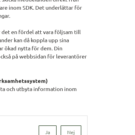
are inom SDK. Det underlättar för 
gar. 
t en fördel att vara följsam till 
der kan då koppla upp sina 
r ökad nytta för dem. Din 
ckså på webbsidan för leverantörer 
erksamhetssystem)
uta och utbyta information inom 
Ja
Nej