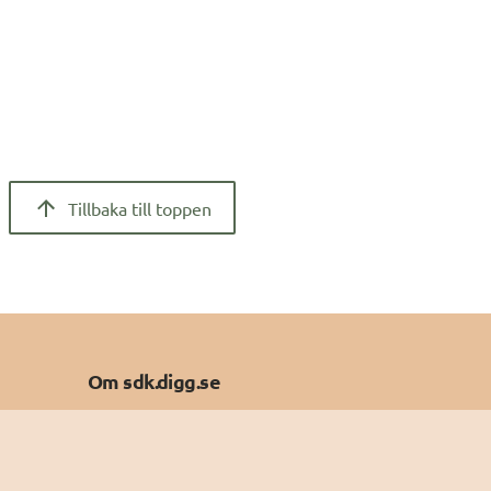
Tillbaka till toppen
Om sdk.digg.se
Om kakor
Om webbplatsen