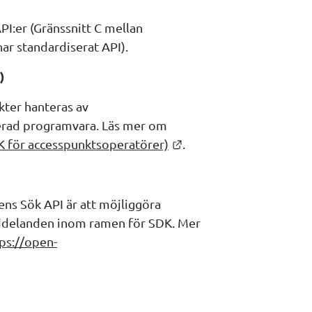
PI:er (Gränssnitt C mellan 
r standardiserat API).
)
ter hanteras av 
erad programvara. Läs mer om 
Länk till annan webbpla
 för accesspunktsoperatörer)
.
s Sök API är att möjliggöra 
eddelanden inom ramen för SDK. Mer 
ps://open-
ill annan webbplats.