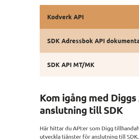
Kodverk API
SDK Adressbok API dokumenta
SDK API MT/MK
Kom igång med Diggs A
anslutning till SDK
Här hittar du API:er som Digg tillhandahå
utveckla tjänster för anslutning till SDK.