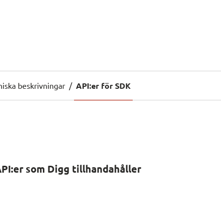
niska beskrivningar
/
API:er för SDK
PI:er som Digg tillhandahåller 