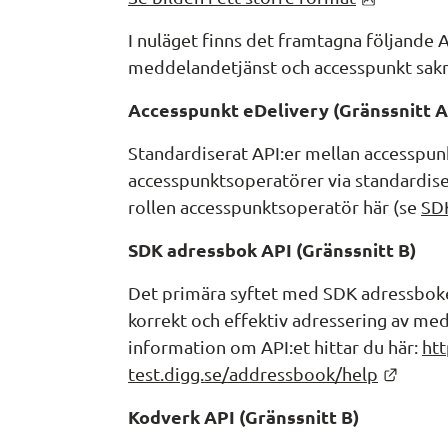
I nuläget finns det framtagna följande A
meddelandetjänst och accesspunkt sakna
Accesspunkt eDelivery (Gränssnitt A
Standardiserat API:er mellan accesspunk
accesspunktsoperatörer via standardis
rollen accesspunktsoperatör här (se 
SDK
SDK adressbok API (Gränssnitt B)
Det primära syftet med SDK adressboken
korrekt och effektiv adressering av m
information om API:et hittar du här: 
htt
Länk t
test.digg.se/addressbook/help
Kodverk API (Gränssnitt B)