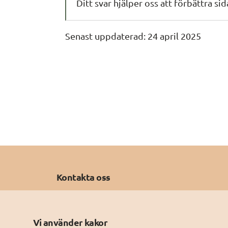
Ditt svar hjälper oss att förbättra si
Senast uppdaterad: 
24 april 2025
Kontakta oss
E-post: 
sdk@digg.se
Tel: 0771-11 44 00
Vi använder kakor