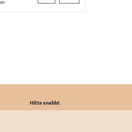
dan
Hitta snabbt
Prenumerera på nyheter
Vad är säker digital kommunikation