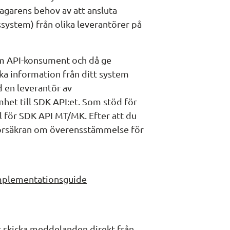
garens behov av att ansluta 
ystem) från olika leverantörer på 
m API-konsument och då ge 
cka information från ditt system 
 en leverantör av 
het till SDK API:et. Som stöd för 
ll för SDK API MT/MK. Efter att du 
Försäkran om överensstämmelse för 
Implementationsguide
t skicka meddelanden direkt från 