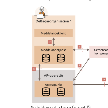
png, 98.4
Se bilden i ett större format