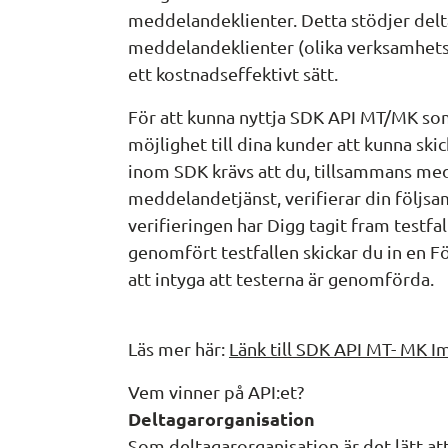
meddelandeklienter. Detta stödjer delta
meddelandeklienter (olika verksamhetss
ett kostnadseffektivt sätt.
För att kunna nyttja SDK API MT/MK so
möjlighet till dina kunder att kunna ski
inom SDK krävs att du, tillsammans med
meddelandetjänst, verifierar din följsam
verifieringen har Digg tagit fram testfa
genomfört testfallen skickar du in en 
att intyga att testerna är genomförda.
Läs mer här: 
Länk till SDK API MT- MK 
Vem vinner på API:et?
Deltagarorganisation
Som deltagarorganisation är det lätt at