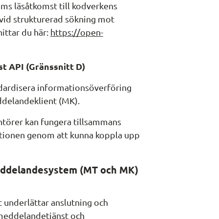
s läsåtkomst till kodverkens 
id strukturerad sökning mot 
ttar du här: 
https://open-
ill annan webbplats.
t API (Gränssnitt D)
ndardisera informationsöverföring 
delandeklient (MK).
antörer kan fungera tillsammans 
ationen genom att kunna koppla upp 
eddelandesystem (MT och MK) 
underlättar anslutning och 
 meddelandetjänst och 