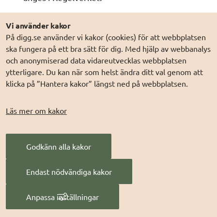
Vi använder kakor
16. Sekretess
På digg.se använder vi kakor (cookies) för att webbplatsen
ska fungera på ett bra sätt för dig. Med hjälp av webbanalys
och anonymiserad data vidareutvecklas webbplatsen
Federationsägare och Deltagarorganisation är, 
ytterligare. Du kan när som helst ändra ditt val genom att
vid administration av eller användning av SDK, 
klicka på ”Hantera kakor” längst ned på webbplatsen.
var och en ansvarig för att behandling av 
personuppgifter inom respektive verksamhet 
Läs mer om kakor
och ansvarsområdet sker i enlighet med 
tillämplig dataskyddslagstiftning och vad som 
anges i Regelverket.
Godkänn alla kakor
Endast nödvändiga kakor
17. Allmän handling
Anpassa inställningar
Ett meddelande som överförs via SDK till en 