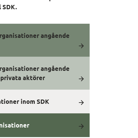
l SDK.
organisationer angående
organisationer angående
privata aktörer
ationer inom SDK
nisationer