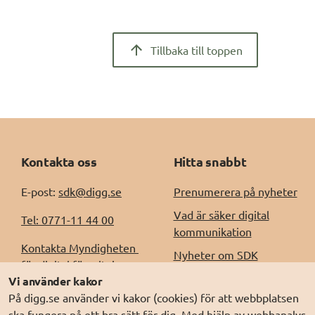
Tillbaka till toppen
Kontakta oss
Hitta snabbt
E-post: 
sdk@digg.se
Prenumerera på nyheter
Vad är säker digital
Tel: 0771-11 44 00
kommunikation
Kontakta Myndigheten 
Nyheter om SDK
för digital förvaltning, 
Driftinformation
Vi använder kakor
Digg
På digg.se använder vi kakor (cookies) för att webbplatsen
Releaseinformation
Kontakt för support, 
ska fungera på ett bra sätt för dig. Med hjälp av webbanalys