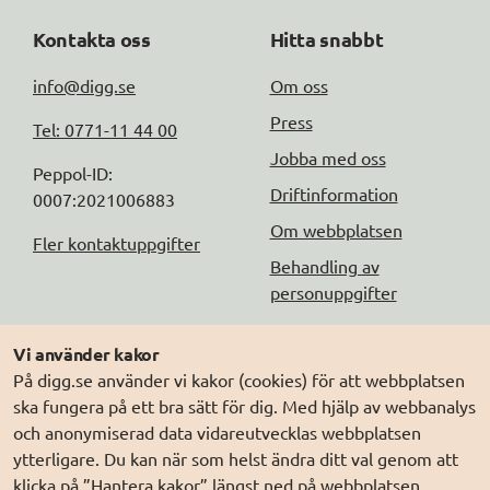
Kontakta oss
Hitta snabbt
info@digg.se
Om oss
Press
Tel: 0771-11 44 00
Jobba med oss
Peppol-ID: 
Driftinformation
0007:2021006883
Om webbplatsen
Fler kontaktuppgifter
Behandling av
personuppgifter
Följ oss
Andra webbplatser
Vi använder kakor
På digg.se använder vi kakor (cookies) för att webbplatsen
DIGG på
Prenumerera på nyheter
Elegitimation.se
ska fungera på ett bra sätt för dig. Med hjälp av webbanalys
DIGG på
LinkedIn
Min myndighetspost
och anonymiserad data vidareutvecklas webbplatsen
ytterligare. Du kan när som helst ändra ditt val genom att
DIGG på
PressMachine
Sveriges dataportal
klicka på ”Hantera kakor” längst ned på webbplatsen.