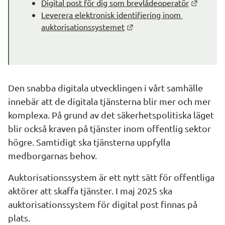
Länk ti
Digital post för dig som brevlådeoperatör
Leverera elektronisk identifiering inom 
Länk till annan webbplats.
auktorisationssystemet
Den snabba digitala utvecklingen i vårt samhälle 
innebär att de digitala tjänsterna blir mer och mer 
komplexa. På grund av det säkerhetspolitiska läget 
blir också kraven på tjänster inom offentlig sektor 
högre. Samtidigt ska tjänsterna uppfylla 
medborgarnas behov.
Auktorisationssystem är ett nytt sätt för offentliga 
aktörer att skaffa tjänster. I maj 2025 ska 
auktorisationssystem för digital post finnas på 
plats.