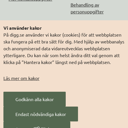
Behandling av
personuppgifter
Följ oss
Andra webbplatser
Vi använder kakor
På digg.se använder vi kakor (cookies) för att webbplatsen
DIGG på
Prenumerera på nyheter
Elegitimation.se
ska fungera på ett bra sätt för dig. Med hjälp av webbanalys
DIGG på
LinkedIn
Min myndighetspost
och anonymiserad data vidareutvecklas webbplatsen
ytterligare. Du kan när som helst ändra ditt val genom att
DIGG på
PressMachine
Sveriges dataportal
klicka på ”Hantera kakor” längst ned på webbplatsen.
DIGG på
Digg play
Sweden Connect
Webbriktlinjer
Läs mer om kakor
Säker digital
kommunikation (SDK)
Godkänn alla kakor
AI för offentlig
förvaltning
Endast nödvändiga kakor
Digitala Sverige