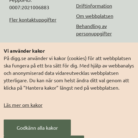
Driftinformation
0007:2021006883
Om webbplatsen
Fler kontaktuppgifter
Behandling av
personuppgifter
Följ oss
Andra webbplatser
Vi använder kakor
På digg.se använder vi kakor (cookies) för att webbplatsen
DIGG på
Prenumerera på nyheter
Elegitimation.se
ska fungera på ett bra sätt för dig. Med hjälp av webbanalys
DIGG på
LinkedIn
Min myndighetspost
och anonymiserad data vidareutvecklas webbplatsen
ytterligare. Du kan när som helst ändra ditt val genom att
DIGG på
PressMachine
Sveriges dataportal
klicka på ”Hantera kakor” längst ned på webbplatsen.
DIGG på
Digg play
Sweden Connect
Webbriktlinjer
Läs mer om kakor
Säker digital
kommunikation (SDK)
Godkänn alla kakor
AI för offentlig