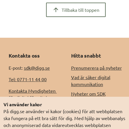
Tillbaka till toppen
Kontakta oss
Hitta snabbt
E-post: 
sdk@digg.se
Prenumerera på nyheter
Vad är säker digital
Tel: 0771-11 44 00
kommunikation
Kontakta Myndigheten 
Nyheter om SDK
för digital förvaltning, 
Driftinformation
Vi använder kakor
Digg
På digg.se använder vi kakor (cookies) för att webbplatsen
Releaseinformation
Kontakt för support, 
ska fungera på ett bra sätt för dig. Med hjälp av webbanalys
Behandling av
incident- och felhantering
och anonymiserad data vidareutvecklas webbplatsen
personuppgifter (digg.se)