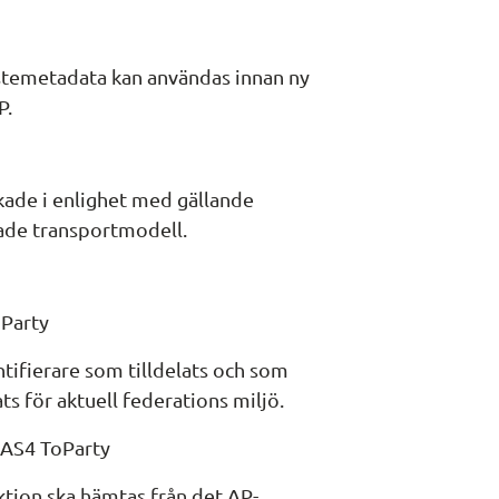
änstemetadata kan användas innan ny 
P.
ckade i enlighet med gällande 
pade transportmodell.
mParty
tifierare som tilldelats och som 
ts för aktuell federations miljö.
i AS4 ToParty
ktion ska hämtas från det AP-