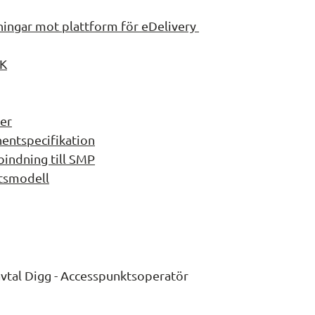
ingar mot plattform för eDelivery 
DK
ner
entspecifikation
bindning till SMP
itsmodell
avtal Digg - Accesspunktsoperatör 