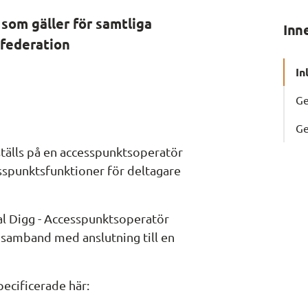
som gäller för samtliga 
Inn
federation
In
Ge
Ge
tälls på en accesspunktsoperatör 
sspunktsfunktioner för deltagare 
al Digg - Accesspunktsoperatör 
i samband med anslutning till en 
pecificerade här: