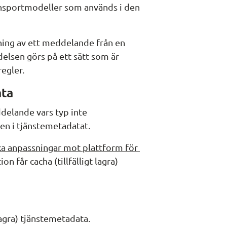
ansportmodeller som används i den 
ning av ett meddelande från en 
sen görs på ett sätt som är 
egler.
ata
delande vars typ inte 
n i tjänstemetadatat.
a anpassningar mot plattform för 
n får cacha (tillfälligt lagra) 
lagra) tjänstemetadata.