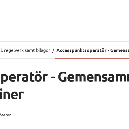
l, regelverk samt bilagor
/
Accesspunktsoperatör - Gemens
peratör - Gemensam
iner
örerer