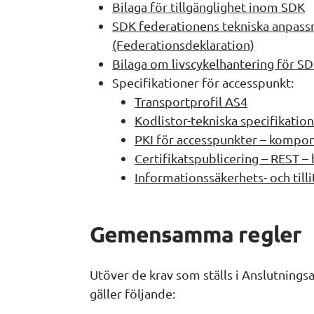
Bilaga för tillgänglighet inom SDK
SDK federationens tekniska anpassn
(Federationsdeklaration)
Bilaga om livscykelhantering för S
Specifikationer för accesspunkt:
Transportprofil AS4
Kodlistor-tekniska specifikatio
PKI för accesspunkter – kompon
Certifikatspublicering – REST – 
Informationssäkerhets- och till
Gemensamma regler
Utöver de krav som ställs i Anslutnings
gäller följande: