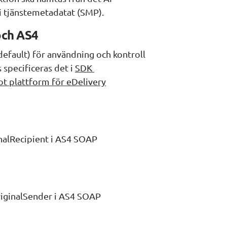
 i tjänstemetadatat (SMP).
och AS4
default) för användning och kontroll 
 specificeras det i 
SDK 
t plattform för eDelivery
nalRecipient i AS4 SOAP 
riginalSender i AS4 SOAP 