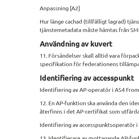
Anpassning [A2]
Hur länge cachad (tillfälligt lagrad) tj
tjänstemetadata måste hämtas från SM
Användning av kuvert
11. Försändelser skall alltid vara förpa
specifikation för federationens tilläm
Identifiering av accesspunkt
Identifiering av AP-operatör i AS4 Fro
12. En AP-funktion ska använda den iden
återfinns i det AP-certifikat som utfärda
Identifiering av accesspunktsoperatör 
13. Identifierare av mottagande AP-fun