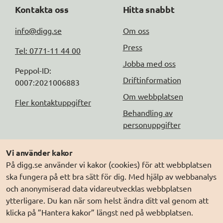
Kontakta oss
Hitta snabbt
info@digg.se
Om oss
Press
Tel: 0771-11 44 00
Jobba med oss
Peppol-ID: 
Driftinformation
0007:2021006883
Om webbplatsen
Fler kontaktuppgifter
Behandling av
personuppgifter
Följ oss
Andra webbplatser
Vi använder kakor
På digg.se använder vi kakor (cookies) för att webbplatsen
DIGG på
Prenumerera på nyheter
Elegitimation.se
ska fungera på ett bra sätt för dig. Med hjälp av webbanalys
DIGG på
LinkedIn
Min myndighetspost
och anonymiserad data vidareutvecklas webbplatsen
ytterligare. Du kan när som helst ändra ditt val genom att
DIGG på
PressMachine
Sveriges dataportal
klicka på ”Hantera kakor” längst ned på webbplatsen.
DIGG på
Digg play
Sweden Connect