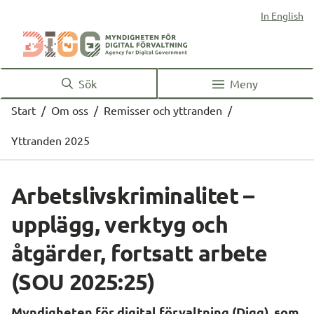
In English
Sök
Meny
Start
/
Om oss
/
Remisser och yttranden
/
Yttranden 2025
Arbetslivskriminalitet – 
upplägg, verktyg och 
åtgärder, fortsatt arbete 
(SOU 2025:25)
Myndigheten för digital förvaltning (Digg), som 