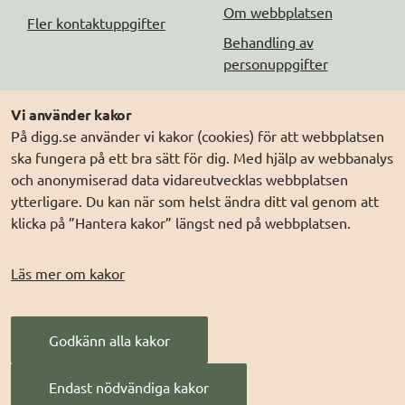
Om webbplatsen
Fler kontaktuppgifter
Behandling av
personuppgifter
Följ oss
Andra webbplatser
Vi använder kakor
På digg.se använder vi kakor (cookies) för att webbplatsen
DIGG på
Prenumerera på nyheter
Elegitimation.se
ska fungera på ett bra sätt för dig. Med hjälp av webbanalys
DIGG på
LinkedIn
Min myndighetspost
och anonymiserad data vidareutvecklas webbplatsen
ytterligare. Du kan när som helst ändra ditt val genom att
DIGG på
PressMachine
Sveriges dataportal
klicka på ”Hantera kakor” längst ned på webbplatsen.
DIGG på
Digg play
Sweden Connect
Webbriktlinjer
Läs mer om kakor
Säker digital
kommunikation (SDK)
Godkänn alla kakor
AI för offentlig
förvaltning
Endast nödvändiga kakor
Digitala Sverige