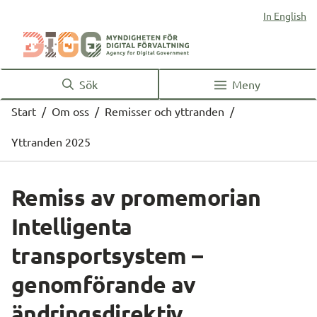
In English
Sök
Meny
Start
/
Om oss
/
Remisser och yttranden
/
Yttranden 2025
Remiss av promemorian 
Intelligenta 
transportsystem – 
genomförande av 
ändringsdirektiv