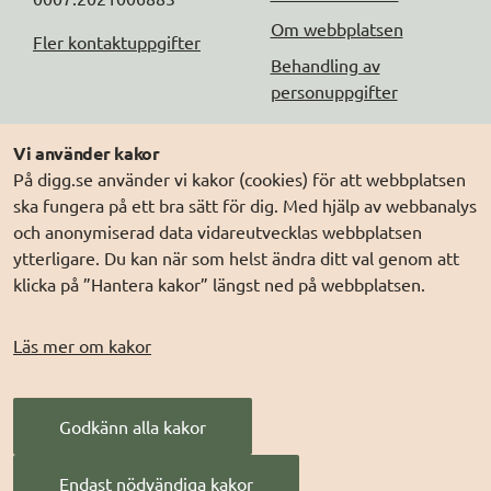
Om webbplatsen
Fler kontaktuppgifter
Behandling av
personuppgifter
Följ oss
Andra webbplatser
Vi använder kakor
På digg.se använder vi kakor (cookies) för att webbplatsen
DIGG på
Prenumerera på nyheter
Elegitimation.se
ska fungera på ett bra sätt för dig. Med hjälp av webbanalys
DIGG på
LinkedIn
Min myndighetspost
och anonymiserad data vidareutvecklas webbplatsen
ytterligare. Du kan när som helst ändra ditt val genom att
DIGG på
PressMachine
Sveriges dataportal
klicka på ”Hantera kakor” längst ned på webbplatsen.
DIGG på
Digg play
Sweden Connect
Webbriktlinjer
Läs mer om kakor
Säker digital
kommunikation (SDK)
Godkänn alla kakor
AI för offentlig
förvaltning
Endast nödvändiga kakor