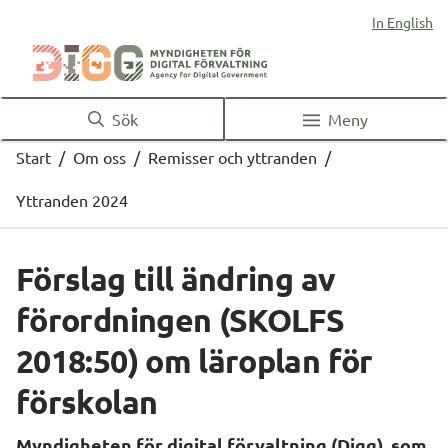
In English
Sök
Meny
Start
/
Om oss
/
Remisser och yttranden
/
Yttranden 2024
Förslag till ändring av 
förordningen (SKOLFS 
2018:50) om läroplan för 
förskolan
Myndigheten för digital förvaltning (Digg), som 