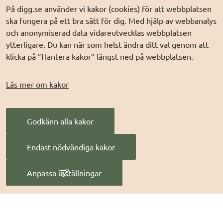
På digg.se använder vi kakor (cookies) för att webbplatsen
DIGG på
Prenumerera på nyheter
Elegitimation.se
ska fungera på ett bra sätt för dig. Med hjälp av webbanalys
DIGG på
LinkedIn
Min myndighetspost
och anonymiserad data vidareutvecklas webbplatsen
ytterligare. Du kan när som helst ändra ditt val genom att
DIGG på
PressMachine
Sveriges dataportal
klicka på ”Hantera kakor” längst ned på webbplatsen.
DIGG på
Digg play
Sweden Connect
Webbriktlinjer
Läs mer om kakor
Säker digital
kommunikation (SDK)
Godkänn alla kakor
AI för offentlig
förvaltning
Endast nödvändiga kakor
Digitala Sverige
Anpassa inställningar
Hantera kakor
Digg
 - Myndigheten för digital förvaltning