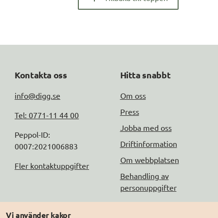
Kontakta oss
Hitta snabbt
info@digg.se
Om oss
Press
Tel: 0771-11 44 00
Jobba med oss
Peppol-ID: 
Driftinformation
0007:2021006883
Om webbplatsen
Fler kontaktuppgifter
Behandling av
personuppgifter
Följ oss
Andra webbplatser
Vi använder kakor