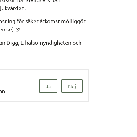
jukvården.
ösning för säker åtkomst möjliggör 
Länk till annan webbplats.
en.se)
lan Digg, E-hälsomyndigheten och 
Ja
Nej
dan