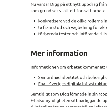
Nu väntar Digg på ett nytt uppdrag frå
som grund ser vi att ett fortsatt arbete 
konkretisera vad de olika rollerna i
ta fram stöd och vägledning för aktö
förbereda tester och införande til
Mer information
Informationen om arbetet kommer att 
Samordnad identitet och behörigh
Ena – Sveriges digitala infrastruktur
Samtidigt som Digg lämnade in sin rappo
E-hälsomyndigheten sitt närliggande upp
tillgängliggöra en sammanhållen infrastr