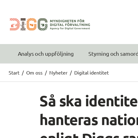
Analys och uppföljning
Styrning och samor
Start
/
Om oss
/
Nyheter
/
Digital identitet
Så ska identite
hanteras nation
enligt Diggs r