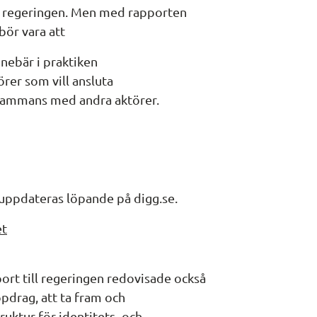
n regeringen. Men med rapporten 
bör vara att
nnebär i praktiken
rer som vill ansluta
lsammans med andra aktörer.
uppdateras löpande på digg.se.
et
rt till regeringen redovisade också 
drag, att ta fram och 
uktur för identitets- och 