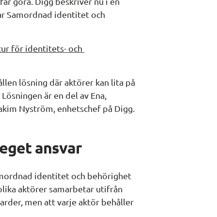
år göra. Digg beskriver nu i en 
lar Samordnad identitet och 
 för identitets- och 
en lösning där aktörer kan lita på 
Lösningen är en del av Ena, 
Joakim Nyström, enhetschef på Digg.
eget ansvar
amordnad identitet och behörighet 
olika aktörer samarbetar utifrån 
der, men att varje aktör behåller 