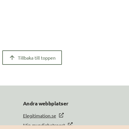
Tillbaka till toppen
Andra webbplatser
Elegitimation.se
Min myndighetspost