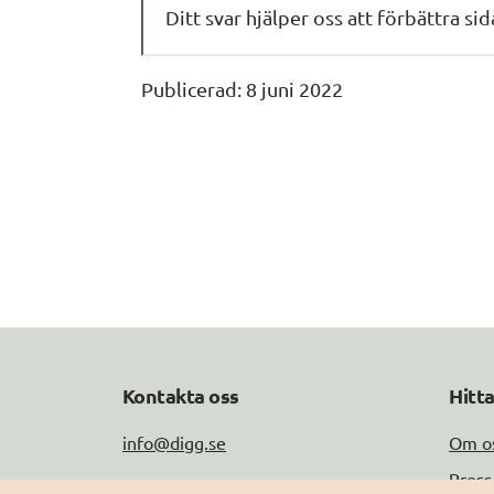
Ditt svar hjälper oss att förbättra si
Publicerad: 
8 juni 2022
Kontakta oss
Hitt
info@digg.se
Om o
Press
Tel: 0771-11 44 00