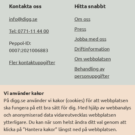
Kontakta oss
Hitta snabbt
info@digg.se
Om oss
Press
Tel: 0771-11 44 00
Jobba med oss
Peppol-ID: 
Driftinformation
0007:2021006883
Om webbplatsen
Fler kontaktuppgifter
Behandling av
personuppgifter
Följ oss
Andra webbplatser
Vi använder kakor
På digg.se använder vi kakor (cookies) för att webbplatsen
DIGG på
Prenumerera på nyheter
Elegitimation.se
ska fungera på ett bra sätt för dig. Med hjälp av webbanalys
DIGG på
LinkedIn
Min myndighetspost
och anonymiserad data vidareutvecklas webbplatsen
ytterligare. Du kan när som helst ändra ditt val genom att
DIGG på
PressMachine
Sveriges dataportal
klicka på ”Hantera kakor” längst ned på webbplatsen.
DIGG på
Digg play
Sweden Connect