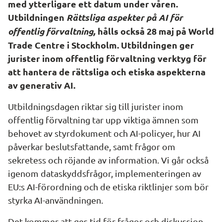
med ytterligare ett datum under våren. 
Utbildningen 
Rättsliga aspekter på AI för 
offentlig förvaltning,
 hålls också 28 maj på World 
Trade Centre i Stockholm. Utbildningen ger 
jurister inom offentlig förvaltning verktyg för 
att hantera de rättsliga och etiska aspekterna 
av generativ AI.
Utbildningsdagen riktar sig till jurister inom 
offentlig förvaltning tar upp viktiga ämnen som 
behovet av styrdokument och AI-policyer, hur AI 
påverkar beslutsfattande, samt frågor om 
sekretess och röjande av information. Vi går också 
igenom dataskyddsfrågor, implementeringen av 
EU:s AI-förordning och de etiska riktlinjer som bör 
styrka AI-användningen.
Det kommer att ges tid för frågor och diskussion 