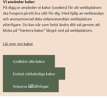
Följ oss
Andra webbplatser
Vi använder kakor
På digg.se använder vi kakor (cookies) för att webbplatsen
DIGG på
Prenumerera på nyheter
Elegitimation.se
ska fungera på ett bra sätt för dig. Med hjälp av webbanalys
DIGG på
LinkedIn
Min myndighetspost
och anonymiserad data vidareutvecklas webbplatsen
ytterligare. Du kan när som helst ändra ditt val genom att
DIGG på
PressMachine
Sveriges dataportal
klicka på ”Hantera kakor” längst ned på webbplatsen.
DIGG på
Digg play
Sweden Connect
Webbriktlinjer
Läs mer om kakor
Säker digital
kommunikation (SDK)
Godkänn alla kakor
AI för offentlig
förvaltning
Endast nödvändiga kakor
Digitala Sverige
Anpassa inställningar
Hantera kakor