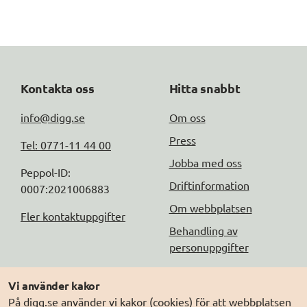
Kontakta oss
Hitta snabbt
info@digg.se
Om oss
Press
Tel: 0771-11 44 00
Jobba med oss
Peppol-ID: 
Driftinformation
0007:2021006883
Om webbplatsen
Fler kontaktuppgifter
Behandling av
personuppgifter
Följ oss
Andra webbplatser
Vi använder kakor
På digg.se använder vi kakor (cookies) för att webbplatsen