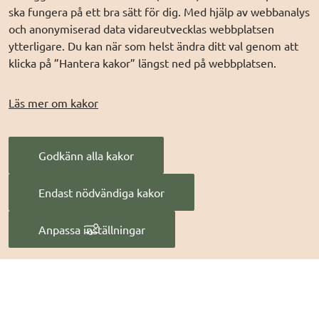
DIGG på
Prenumerera på nyheter
Elegitimation.se
ska fungera på ett bra sätt för dig. Med hjälp av webbanalys
DIGG på
LinkedIn
Min myndighetspost
och anonymiserad data vidareutvecklas webbplatsen
ytterligare. Du kan när som helst ändra ditt val genom att
DIGG på
PressMachine
Sveriges dataportal
klicka på ”Hantera kakor” längst ned på webbplatsen.
DIGG på
Digg play
Sweden Connect
Webbriktlinjer
Läs mer om kakor
Säker digital
kommunikation (SDK)
Godkänn alla kakor
AI för offentlig
förvaltning
Endast nödvändiga kakor
Digitala Sverige
Anpassa inställningar
Hantera kakor
Digg
 - Myndigheten för digital förvaltning