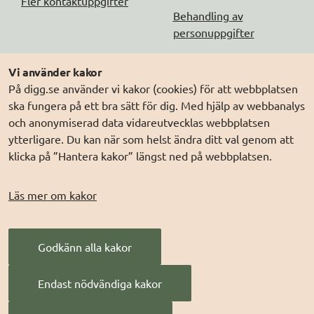
Fler kontaktuppgifter
Behandling av
personuppgifter
Följ oss
Andra webbplatser
Vi använder kakor
På digg.se använder vi kakor (cookies) för att webbplatsen
DIGG på
Prenumerera på nyheter
Elegitimation.se
ska fungera på ett bra sätt för dig. Med hjälp av webbanalys
DIGG på
LinkedIn
Min myndighetspost
och anonymiserad data vidareutvecklas webbplatsen
ytterligare. Du kan när som helst ändra ditt val genom att
DIGG på
PressMachine
Sveriges dataportal
klicka på ”Hantera kakor” längst ned på webbplatsen.
DIGG på
Digg play
Sweden Connect
Webbriktlinjer
Läs mer om kakor
Säker digital
kommunikation (SDK)
Godkänn alla kakor
AI för offentlig
förvaltning
Endast nödvändiga kakor
Digitala Sverige