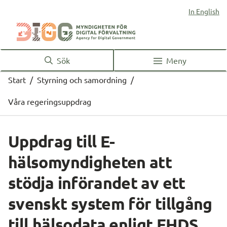
In English
Sök
Meny
Start
/
Styrning och samordning
/
Våra regeringsuppdrag
Uppdrag till E-
hälsomyndigheten att 
stödja införandet av ett 
svenskt system för tillgång 
till hälsodata enligt EHDS