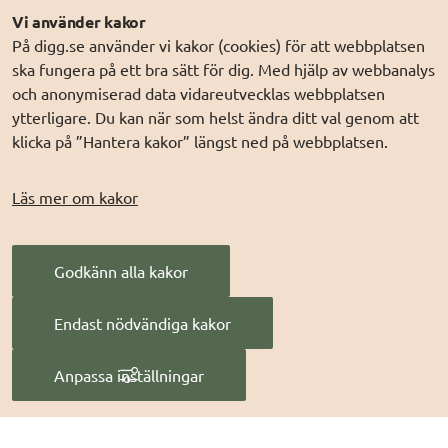
Följ oss
Andra webbplatser
Vi använder kakor
På digg.se använder vi kakor (cookies) för att webbplatsen
DIGG på
Prenumerera på nyheter
Elegitimation.se
ska fungera på ett bra sätt för dig. Med hjälp av webbanalys
DIGG på
LinkedIn
Min myndighetspost
och anonymiserad data vidareutvecklas webbplatsen
ytterligare. Du kan när som helst ändra ditt val genom att
DIGG på
PressMachine
Sveriges dataportal
klicka på ”Hantera kakor” längst ned på webbplatsen.
DIGG på
Digg play
Sweden Connect
Webbriktlinjer
Läs mer om kakor
Säker digital
kommunikation (SDK)
Godkänn alla kakor
AI för offentlig
förvaltning
Endast nödvändiga kakor
Digitala Sverige
Anpassa inställningar
Hantera kakor