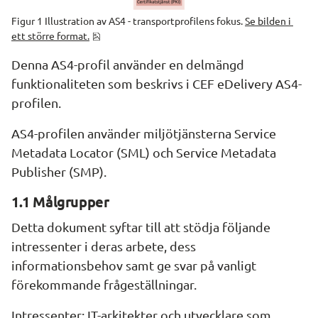
Figur 1 Illustration av AS4 - transportprofilens fokus. 
Se bilden i 
png, 71.3 kB.
ett större format.
Denna AS4-profil använder en delmängd 
funktionaliteten som beskrivs i CEF eDelivery AS4-
profilen.
AS4-profilen använder miljötjänsterna Service 
Metadata Locator (SML) och Service Metadata 
Publisher (SMP).
1.1 Målgrupper
Detta dokument syftar till att stödja följande 
intressenter i deras arbete, dess 
informationsbehov samt ge svar på vanligt 
förekommande frågeställningar.
Intressenter: 
IT-arkitekter och utvecklare s
om 