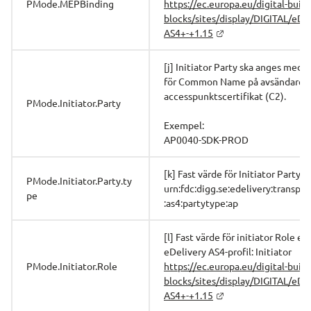
PMode.MEPBinding
https://ec.europa.eu/digital-build
blocks/sites/display/DIGITAL/eDe
AS4+-+1.15
[j] Initiator Party ska anges med v
för Common Name på avsändarens
accesspunktscertifikat (C2).
PMode.Initiator.Party
Exempel:
AP0040-SDK-PROD
[k] Fast värde för Initiator Party t
PMode.Initiator.Party.ty
urn:fdc:digg.se:edelivery:transpor
pe
:as4:partytype:ap
[l] Fast värde för initiator Role en
eDelivery AS4-profil: Initiator
PMode.Initiator.Role
https://ec.europa.eu/digital-build
blocks/sites/display/DIGITAL/eDe
AS4+-+1.15