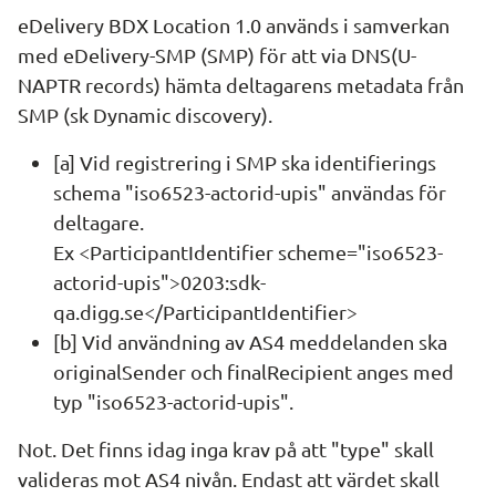
eDelivery BDX Location 1.0 används i samverkan 
med eDelivery-SMP (SMP) för att via DNS(U-
NAPTR records) hämta deltagarens metadata från 
SMP (sk Dynamic discovery).
[a] Vid registrering i SMP ska identifierings 
schema "iso6523-actorid-upis" användas för 
deltagare. 
Ex <ParticipantIdentifier scheme="iso6523-
actorid-upis">0203:sdk-
qa.digg.se</ParticipantIdentifier>
[b] Vid användning av AS4 meddelanden ska 
originalSender och finalRecipient anges med 
typ "iso6523-actorid-upis".
Not. Det finns idag inga krav på att "type" skall 
valideras mot AS4 nivån. Endast att värdet skall 