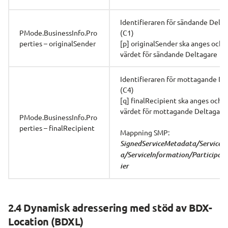
Identifieraren för sändande Delta
PMode.BusinessInfo.Pro
(C1)
perties – originalSender
[p] originalSender ska anges och h
värdet för sändande Deltagare
Identifieraren för mottagande Del
(C4)
[q] finalRecipient ska anges och ha
värdet för mottagande Deltagare
PMode.BusinessInfo.Pro
perties – finalRecipient
Mappning SMP:
SignedServiceMetadata/ServiceM
a/ServiceInformation/Participant
ier
2.4 Dynamisk adressering med stöd av BDX-
Location (BDXL)