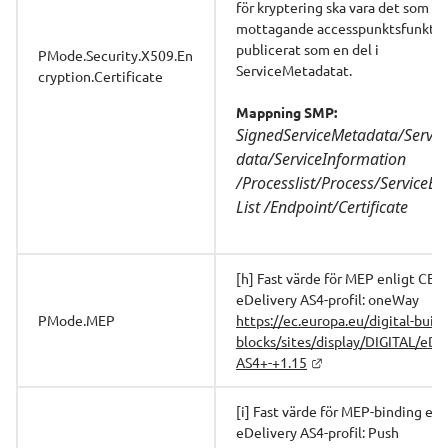
för kryptering ska vara det som 
mottagande accesspunktsfunktio
publicerat som en del i 
PMode.Security.X509.En
ServiceMetadatat.
cryption.Certificate
Mappning SMP:
SignedServiceMetadata/Servi
data/ServiceInformation 
/Processlist/Process/ServiceEn
List /Endpoint/Certificate
[h] Fast värde för MEP enligt CEF 
eDelivery AS4-profil: oneWay
PMode.MEP
https://ec.europa.eu/digital-build
blocks/sites/display/DIGITAL/eDe
AS4+-+1.15
[i] Fast värde för MEP-binding enl
eDelivery AS4-profil: Push