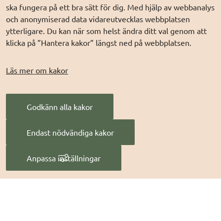
Kontakt för support, 
ska fungera på ett bra sätt för dig. Med hjälp av webbanalys
Behandling av
incident- och felhantering
och anonymiserad data vidareutvecklas webbplatsen
personuppgifter (digg.se)
ytterligare. Du kan när som helst ändra ditt val genom att
klicka på ”Hantera kakor” längst ned på webbplatsen.
Om sdk.digg.se
Läs mer om kakor
Om kakor
Om webbplatsen
Webbplatskarta
Godkänn alla kakor
Tillgänglighetsredogörels
Endast nödvändiga kakor
e
Hantera kakor
Anpassa inställningar
Säker digital kommunikation är en underwebbplats på 
digg.se, som förvaltas av 
Digg – Myndigheten för digital 
förvaltning