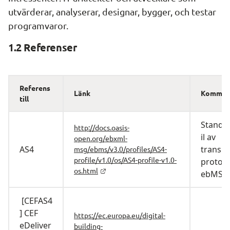
utvärderar, analyserar, designar, bygger, och testar 
programvaror.
1.2 Referenser
Referens 
Länk
Kommen
till
Standa
http://docs.oasis-
il av 
open.org/ebxml-
AS4 
transpo
msg/ebms/v3.0/profiles/AS4-
profile/v1.0/os/AS4-profile-v1.0-
protokol
os.html
ebMS v
 [CEFAS4
] CEF 
https://ec.europa.eu/digital-
eDeliver
building-