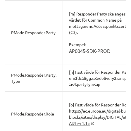
[m] Responder Party ska anges me
värdet för Common Name på 
mottagarens Accesspunktscertifik
(C3).
PMode.Responder.Party
Exempel:
AP0045-SDK-PROD
[n] Fast värde för Responder Party
PMode.Responder.Party.
urn:fdc:digg.se:edelivery:transpor
Type
:as4:partytype:ap
[o] Fast värde för Responder Role:
https://ec.europa.eu/digital-build
PMode.Responder.Role
blocks/sites/display/DIGITAL/eDe
AS4+-+1.15