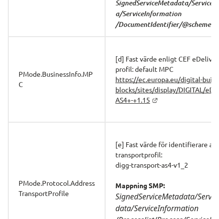
SignedServiceMetadata/ServiceM
a/ServiceInformation 
/DocumentIdentifier/@scheme
[d] Fast värde enligt CEF eDeliver
profil: default MPC
PMode.BusinessInfo.MP
https://ec.europa.eu/digital-build
C
blocks/sites/display/DIGITAL/eDe
AS4+-+1.15
[e] Fast värde för identifierare av 
transportprofil:
digg-transport-as4-v1_2
PMode.Protocol.Address 
Mappning SMP:
TransportProfile
SignedServiceMetadata/Servi
data/ServiceInformation 