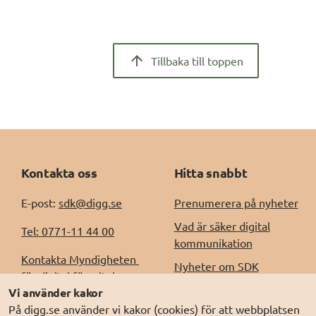
Tillbaka till toppen
Kontakta oss
Hitta snabbt
E-post: 
sdk@digg.se
Prenumerera på nyheter
Vad är säker digital
Tel: 0771-11 44 00
kommunikation
Kontakta Myndigheten 
Nyheter om SDK
för digital förvaltning, 
Driftinformation
Vi använder kakor
Digg
På digg.se använder vi kakor (cookies) för att webbplatsen
Releaseinformation