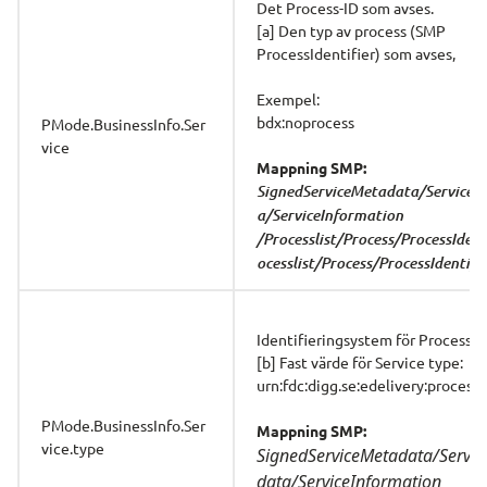
Det Process-ID som avses.
[a] Den typ av process (SMP 
ProcessIdentifier) som avses,
Exempel:
bdx:noprocess
PMode.BusinessInfo.Ser
vice
Mappning SMP:
SignedServiceMetadata/ServiceM
a/ServiceInformation 
/Processlist/Process/ProcessIdent
ocesslist/Process/ProcessIdentifie
Identifieringsystem för Process-I
[b] Fast värde för Service type: 
urn:fdc:digg.se:edelivery:process
PMode.BusinessInfo.Ser
Mappning SMP:
vice.type
SignedServiceMetadata/Servi
data/ServiceInformation 