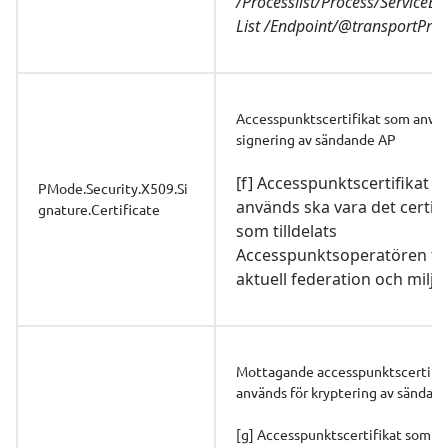
/Processlist/Process/ServiceEn
List /Endpoint/@transportProfi
Accesspunktscertifikat som använt
signering av sändande AP
[f] Accesspunktscertifikat s
PMode.Security.X509.Si
används ska vara det certifik
gnature.Certificate
som tilldelats 
Accesspunktsoperatören för
aktuell federation och miljö.
Mottagande accesspunktscertifik
används för kryptering av sändan
[g] Accesspunktscertifikat som an