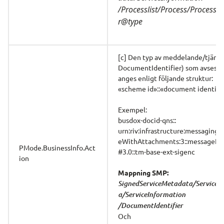
/Processlist/Process/ProcessId
r@type
[c] Den typ av meddelande/tjänst
DocumentIdentifier) som avses, sk
anges enligt följande struktur:
«scheme id»::«document identifi
Exempel: 
busdox-docid-qns:: 
urn:riv:infrastructure:messaging
eWithAttachments:3::messagePa
PMode.BusinessInfo.Act
#3.0::tm-base-ext-sigenc
ion
Mappning SMP:
SignedServiceMetadata/ServiceM
a/ServiceInformation 
/DocumentIdentifier
Och