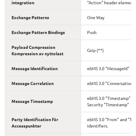
integration
"Action" header element
Exchange Patterns
One Way
Exchange Pattern Bindings
Push
Payload Compression
Gzip (**)
Kompression av nyttolast
Message Identification
ebMS 3.0 "MessageId"
Message Correlation
ebMS 3.0 "ConversationI
ebMS 3.0 "Timestamp" oc
Message Timestamp
Security "Timestamp"
Party Identification för 
ebMS 3.0 "From" and "To" 
Accesspunkter
identifiers.