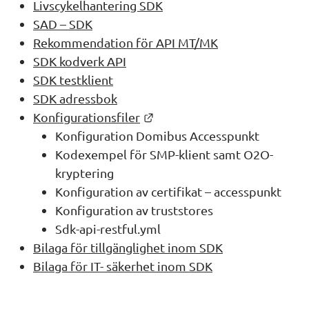
Livscykelhantering SDK
SAD – SDK
Rekommendation för API MT/MK
SDK kodverk API
SDK testklient
SDK adressbok
Länk till annan webbplats.
Konfigurationsfiler
Konfiguration Domibus Accesspunkt
Kodexempel för SMP-klient samt O2O-
kryptering
Konfiguration av certifikat – accesspunkt
Konfiguration av truststores
Sdk-api-restful.yml
Bilaga för tillgänglighet inom SDK
Bilaga för IT- säkerhet inom SDK