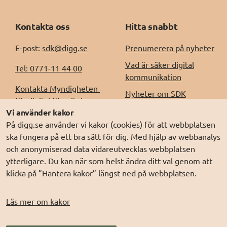
Kontakta oss
Hitta snabbt
E-post: 
sdk@digg.se
Prenumerera på nyheter
Vad är säker digital
Tel: 0771-11 44 00
kommunikation
Kontakta Myndigheten 
Nyheter om SDK
för digital förvaltning, 
Driftinformation
Vi använder kakor
Digg
På digg.se använder vi kakor (cookies) för att webbplatsen
Releaseinformation
Kontakt för support, 
ska fungera på ett bra sätt för dig. Med hjälp av webbanalys
Behandling av
incident- och felhantering
och anonymiserad data vidareutvecklas webbplatsen
personuppgifter (digg.se)
ytterligare. Du kan när som helst ändra ditt val genom att
klicka på ”Hantera kakor” längst ned på webbplatsen.
Om sdk.digg.se
Läs mer om kakor
Om kakor
Om webbplatsen