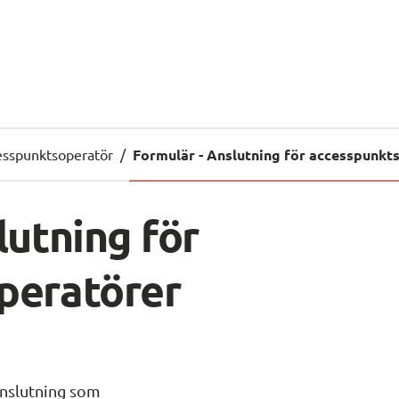
esspunktsoperatör
/
Formulär - Anslutning för accesspunkt
utning för 
peratörer
anslutning som 