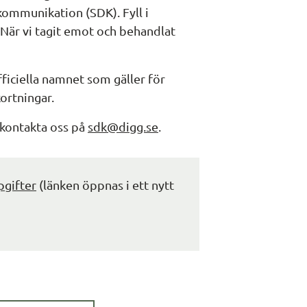
kommunikation (SDK). Fyll i 
 När vi tagit emot och behandlat 
ciella namnet som gäller för 
ortningar.
kontakta oss på 
sdk@digg.se
.
pgifter
 (länken öppnas i ett nytt 