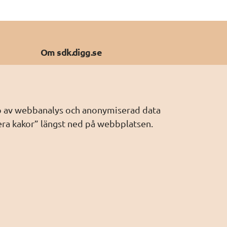
Om sdk.digg.se
Om kakor
Om webbplatsen
Webbplatskarta
älp av webbanalys och anonymiserad data
era kakor” längst ned på webbplatsen.
Tillgänglighetsredogörelse
Hantera kakor
l 