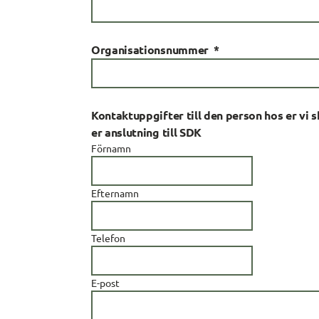
(obligatorisk)
Organisationsnummer
*
Kontaktuppgifter till den person hos er vi s
er anslutning till SDK
Kontaktuppgifter till den per
Förnamn
Efternamn
Telefon
E-post