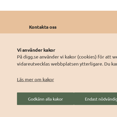
Kontakta oss
E-post: 
sdk@digg.se
Tel: 0771-11 44 00
Vi använder kakor
På digg.se använder vi kakor (cookies) för att 
Kontakta Myndigheten för digital 
vidareutvecklas webbplatsen ytterligare. Du kan
förvaltning, Digg
Kontakt för support, incident- och 
Läs mer om kakor
felhantering
Godkänn alla kakor
Endast nödvändig
Säker digital kommunikation är en underwebbp
förvaltning