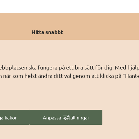
Hitta snabbt
Prenumerera på nyheter
Vad är säker digital kommunikation
Nyheter om SDK
webbplatsen ska fungera på ett bra sätt för dig. Med hj
 när som helst ändra ditt val genom att klicka på ”Hant
Driftinformation
Releaseinformation
Behandling av personuppgifter
(digg.se)
a kakor
Anpassa inställningar
lats på digg.se, som förvaltas av 
Digg – Myndigheten för digita