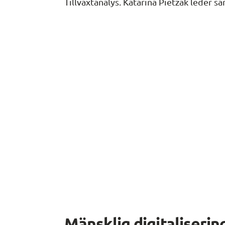
Tillväxtanalys. Katarina Pietzak leder sa
Mänsklig digitalisering