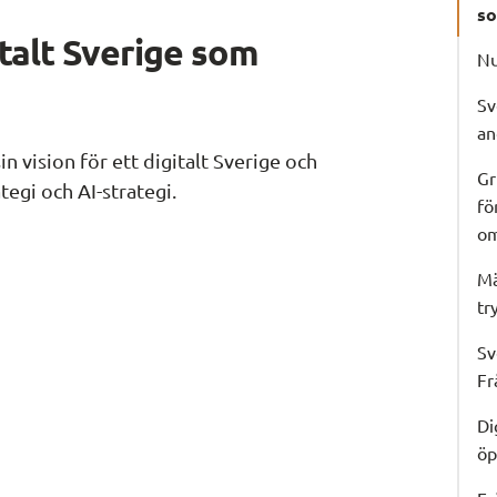
so
talt Sverige som 
Nu
Sv
an
n vision för ett digitalt Sverige och 
Gr
tegi och AI-strategi.
fö
om
Mä
tr
Sv
Fr
Di
öp