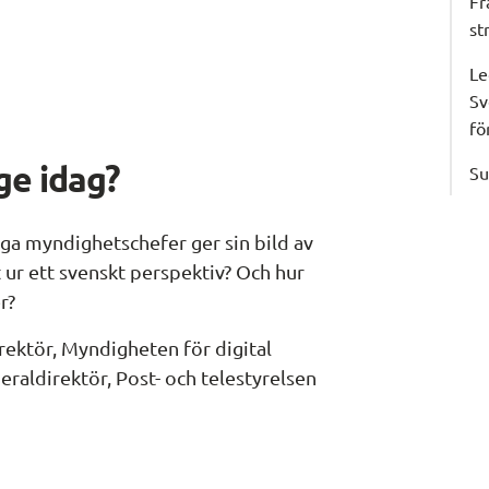
Fr
st
Le
Sv
fö
ge idag?
Su
a myndighetschefer ger sin bild av 
t ur ett svenskt perspektiv? Och hur 
r?
ektör, Myndigheten för digital 
raldirektör, Post- och telestyrelsen 