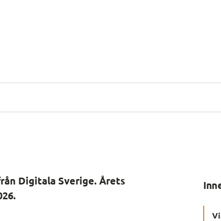
rån Digitala Sverige. Årets 
Inn
026.
Vi