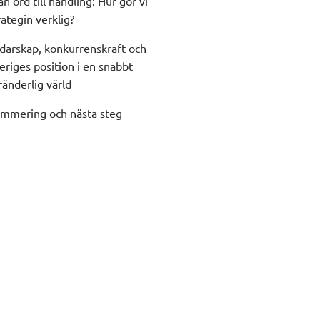
ån ord till handling: Hur gör vi
rategin verklig?
darskap, konkurrenskraft och
eriges position i en snabbt
ränderlig värld
mmering och nästa steg