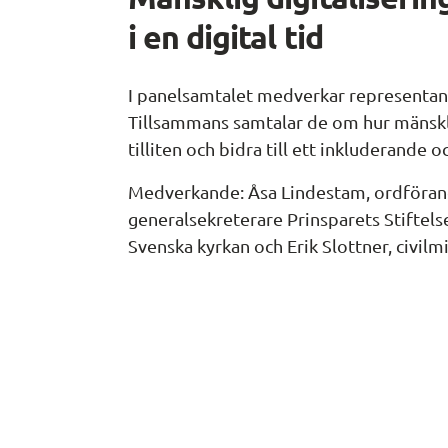
i en digital tid
I panelsamtalet medverkar representante
Tillsammans samtalar de om hur mänskl
tilliten och bidra till ett inkluderande o
Medverkande: Åsa Lindestam, ordförand
generalsekreterare Prinsparets Stiftels
Svenska kyrkan och Erik Slottner, civilm