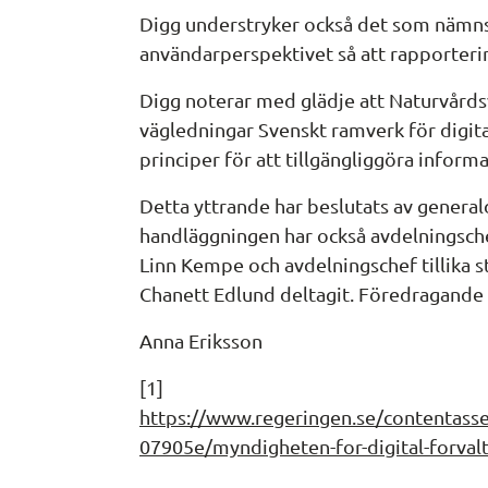
Digg understryker också det som nämns 
användarperspektivet så att rapporteri
Digg noterar med glädje att Naturvårdsv
vägledningar Svenskt ramverk för digita
principer för att tillgängliggöra informa
Detta yttrande har beslutats av generald
handläggningen har också avdelningschef
Linn Kempe och avdelningschef tillika s
Chanett Edlund deltagit. Föredragande h
Anna Eriksson
[1] 
https://www.regeringen.se/contenta
07905e/myndigheten-for-digital-forval