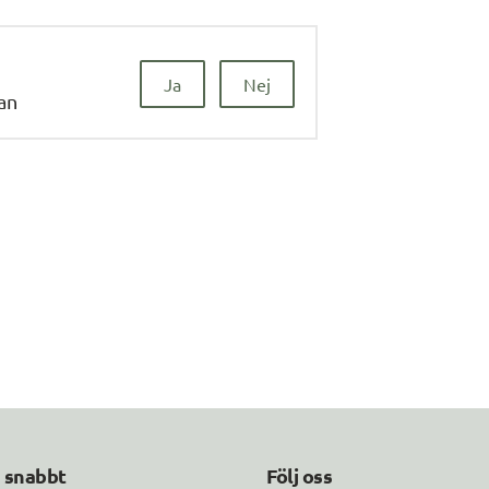
Ja
Nej
dan
a snabbt
Följ oss