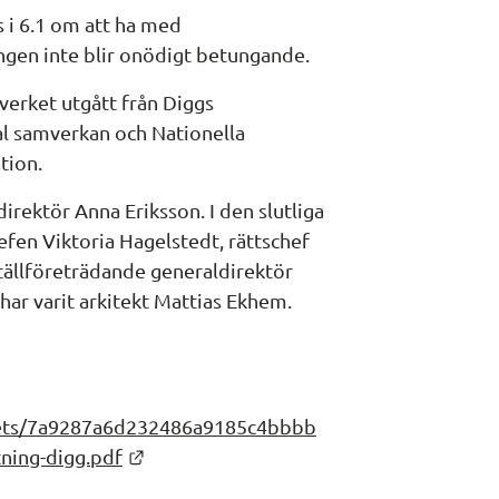
i 6.1 om att ha med 
ngen inte blir onödigt betungande.
erket utgått från Diggs 
l samverkan och Nationella 
tion.
irektör Anna Eriksson. I den slutliga 
en Viktoria Hagelstedt, rättschef 
tällföreträdande generaldirektör 
ar varit arkitekt Mattias Ekhem.
ssets/7a9287a6d232486a9185c4bbbb
Länk till annan webbplats.
tning-digg.pdf