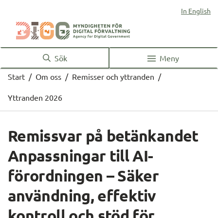
In English
Sök
Meny
Start
/
Om oss
/
Remisser och yttranden
/
Yttranden 2026
Remissvar på betänkandet 
Anpassningar till AI-
förordningen – Säker 
användning, effektiv 
kontroll och stöd för 