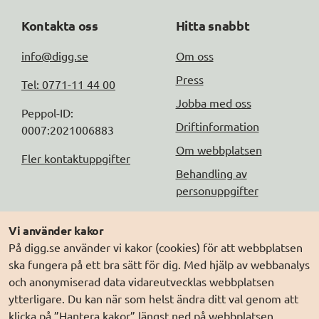
Kontakta oss
Hitta snabbt
info@digg.se
Om oss
Press
Tel: 0771-11 44 00
Jobba med oss
Peppol-ID: 
Driftinformation
0007:2021006883
Om webbplatsen
Fler kontaktuppgifter
Behandling av
personuppgifter
Följ oss
Andra webbplatser
Vi använder kakor
På digg.se använder vi kakor (cookies) för att webbplatsen
DIGG på
Prenumerera på nyheter
Elegitimation.se
ska fungera på ett bra sätt för dig. Med hjälp av webbanalys
DIGG på
LinkedIn
Min myndighetspost
och anonymiserad data vidareutvecklas webbplatsen
ytterligare. Du kan när som helst ändra ditt val genom att
DIGG på
PressMachine
Sveriges dataportal
klicka på ”Hantera kakor” längst ned på webbplatsen.