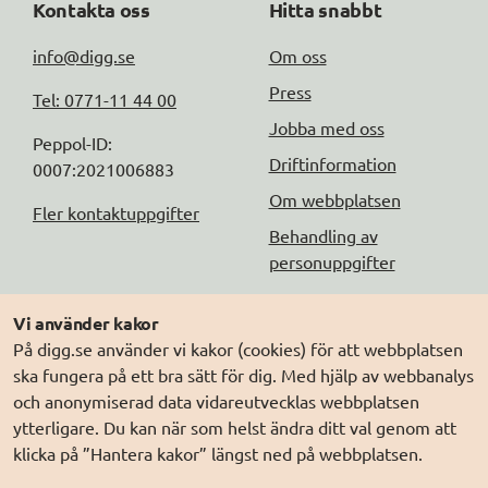
Kontakta oss
Hitta snabbt
info@digg.se
Om oss
Press
Tel: 0771-11 44 00
Jobba med oss
Peppol-ID: 
Driftinformation
0007:2021006883
Om webbplatsen
Fler kontaktuppgifter
Behandling av
personuppgifter
Följ oss
Andra webbplatser
Vi använder kakor
På digg.se använder vi kakor (cookies) för att webbplatsen
DIGG på
Prenumerera på nyheter
Elegitimation.se
ska fungera på ett bra sätt för dig. Med hjälp av webbanalys
DIGG på
LinkedIn
Min myndighetspost
och anonymiserad data vidareutvecklas webbplatsen
ytterligare. Du kan när som helst ändra ditt val genom att
DIGG på
PressMachine
Sveriges dataportal
klicka på ”Hantera kakor” längst ned på webbplatsen.
DIGG på
Digg play
Sweden Connect