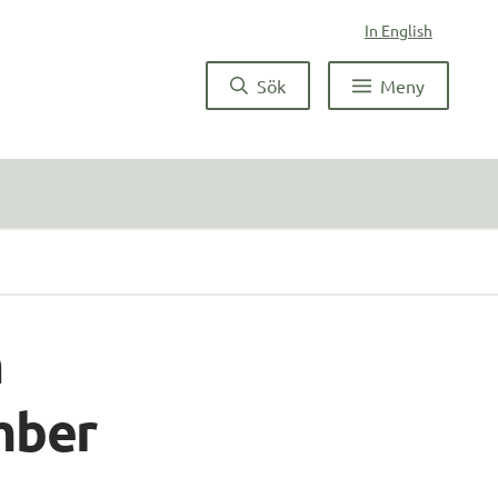
In English
Sök
Meny
 
mber