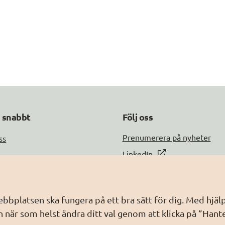
a snabbt
Följ oss
DIGG på
Prenumerera på nyheter
ss
DIGG på
LinkedIn
DIGG på
PressMachine
a med oss
DIGG på
Digg play
information
webbplatsen ska fungera på ett bra sätt för dig. Med hj
ebbplatsen
 när som helst ändra ditt val genom att klicka på ”Hant
dling av personuppgifter