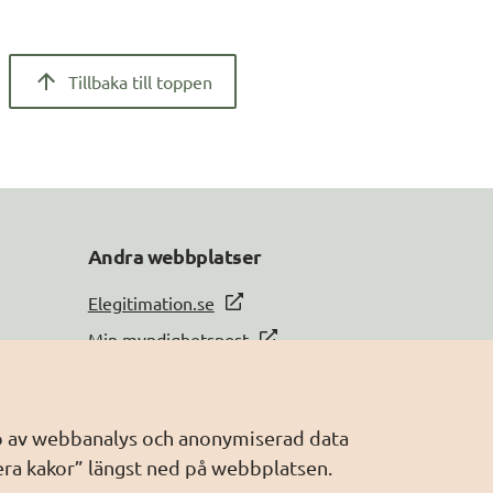
Tillbaka till toppen
Andra webbplatser
Elegitimation.se
Min myndighetspost
Sveriges dataportal
Sweden Connect
älp av webbanalys och anonymiserad data
Webbriktlinjer
era kakor” längst ned på webbplatsen.
Säker digital kommunikation (SDK)