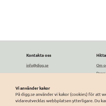
Kontakta oss
Hitt
info@digg.se
Om o
Press
Tel: 0771-11 44 00
Jobb
Peppol-ID: 0007:2021006883
Vi använder kakor
Drift
Fler kontaktuppgifter
På digg.se använder vi kakor (cookies) för att 
Om w
vidareutvecklas webbplatsen ytterligare. Du kan
Behan