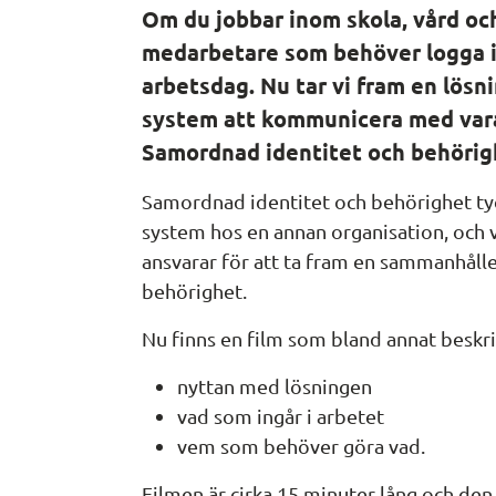
Om du jobbar inom skola, vård oc
medarbetare som behöver logga in
arbetsdag. Nu tar vi fram en lösni
system att kommunicera med vara
Samordnad identitet och behörighe
Samordnad identitet och behörighet tydl
system hos en annan organisation, och v
ansvarar för att ta fram en sammanhållen
behörighet.
Nu finns en film som bland annat beskr
nyttan med lösningen
vad som ingår i arbetet
vem som behöver göra vad.
Filmen är cirka 15 minuter lång och de