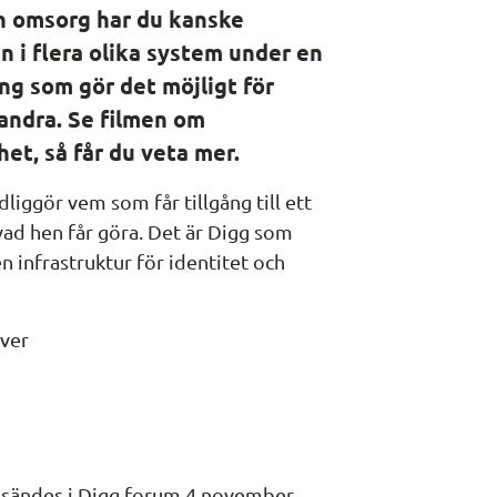
h omsorg har du kanske 
 i flera olika system under en 
ng som gör det möjligt för 
ndra. Se filmen om 
t, så får du veta mer. 
iggör vem som får tillgång till ett 
ad hen får göra. Det är Digg som 
 infrastruktur för identitet och 
iver
n sändes i Digg forum 4 november 