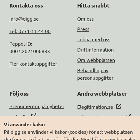
Kontakta oss
Hitta snabbt
info@digg.se
Om oss
Press
Tel: 0771-11 44 00
Jobba med oss
Peppol-ID: 
Driftinformation
0007:2021006883
Om webbplatsen
Fler kontaktuppgifter
Behandling av
personuppgifter
Följ oss
Andra webbplatser
DIGG på
Prenumerera på nyheter
Elegitimation.se
DIGG på
LinkedIn
Min myndighetspost
Vi använder kakor
DIGG på
PressMachine
Sveriges dataportal
På digg.se använder vi kakor (cookies) för att webbplatsen
DIGG på
Digg play
Sweden Connect
ska fungera på ett bra sätt för dig. Med hjälp av webbanalys